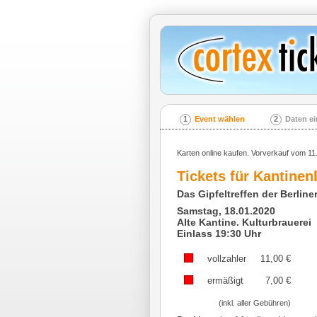
1
Event wählen
2
Daten e
Karten online kaufen. Vorverkauf vom 11
Tickets für
Kantinen
Das Gipfeltreffen der Berlin
Samstag, 18.01.2020
Alte Kantine. Kulturbrauerei
Einlass 19:30 Uhr
vollzahler
11,00
€
ermäßigt
7,00
€
(inkl. aller Gebühren)