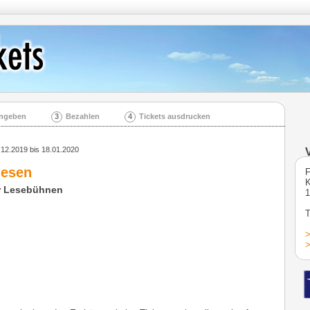
ingeben
3
Bezahlen
4
Tickets ausdrucken
.12.2019 bis 18.01.2020
lesen
F
K
er Lesebühnen
1
T
>
>