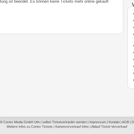
ltung ist beendet. Es können keine Tickets mehr online gekauft
26
Cortex Media GmbH Ulm
|
selbst Ticketverkäufer werden
|
Impressum
|
Kontakt
|
AGB
|
D
Weitere Infos zu Cortex Tickets
|
Kartenvorverkauf Infos
|
Ablauf Ticket-Vorverkauf